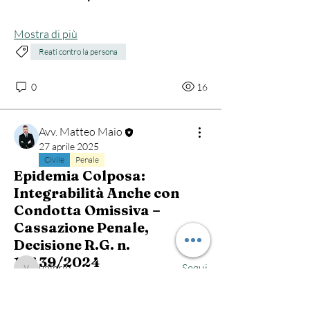
Mostra di più
Reati contro la persona
0
16
Avv. Matteo Maio
27 aprile 2025
Info
Civile
Penale
Epidemia Colposa:
Partecipa al gruppo "Diritto Penale" per
approfondire temati
...
Integrabilità Anche con
Continua a Leggere
Condotta Omissiva –
Cassazione Penale,
Decisione R.G. n.
Membri
18439/2024
valerio
Segui
valerio
Epidemia 
avvocatocaschera
Segui
avvocatocaschera