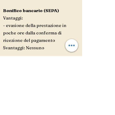
Bonifico bancario (SEPA)
Vantaggi:
- evasione della prestazione in
poche ore dalla conferma di
ricezione del pagamento
Svantaggi: Nessuno
Studio legale Maio
Via Saba, 541
Cesena (FC)
Tel.
0547 403552
Cell.
348 1910067