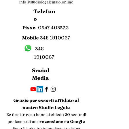
info@studiolegalemaio.online
Telefon
o
Fisso
0547 403552
Mobile
348 1910067
348
1910067
Social
Media
Grazie per esserti affidato al
nostro Studio Legale
Se ti sei trovato bene, ti chiedo 30 secondi
per lasciarci una
recensione su Google
Ecco il link diretto per lasciare la tua