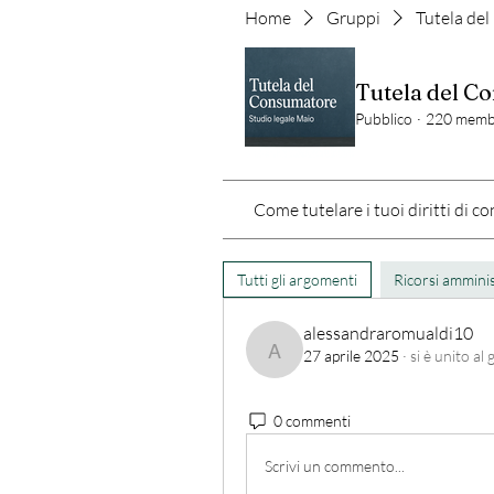
Home
Gruppi
Tutela del
Tutela del Co
Pubblico
·
220 memb
Come tutelare i tuoi diritti di 
Tutti gli argomenti
Ricorsi amminis
alessandraromualdi10
27 aprile 2025
·
si è unito al
alessandraromualdi10
0 commenti
Scrivi un commento...