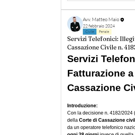
Avv. Matteo Maio
22 febbraio 2024
Civile
Penale
Servizi Telefonici: Illeg
Cassazione Civile n. 41
Servizi Telefoni
Fatturazione a 
Cassazione Civ
Introduzione:
Con la decisione n. 4182/2024 (
della 
Corte di Cassazione civi
da un operatore telefonico nazi
ogni 28 giorni
 invece di quell