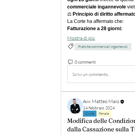
commerciale ingannevole
 vie
⚖️ 
Principio di diritto affermat
La Corte ha affermato che:
Fatturazione a 28 giorni:
Mostra di più
Pratiche commerciali ingannevoli
0 commenti
Scrivi un commento...
Avv. Matteo Maio
14 febbraio 2024
Civile
Penale
Modifica delle Condizio
dalla Cassazione sulla 