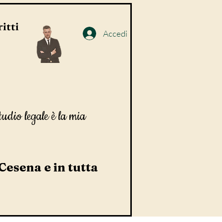
itti
Accedi
tudio legale è la mia
 Cesena e in tutta