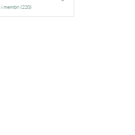
o De Santis
i i membri (220)