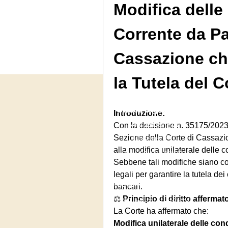
Modifica delle
Corrente da Pa
Cassazione chi
la Tutela del
Studio legale Maio
Introduzione:
Via Saba, 541
Con la decisione n. 35175/2023
Cesena (FC)
Sezione della Corte di Cassazion
alla modifica unilaterale delle c
Tel.
0547 403552
Sebbene tali modifiche siano con
Cell.
348 1910067
legali per garantire la tutela dei
info@studiolegalemaio.online
bancari.
Part. iva 04721230409
⚖️ 
Principio di diritto affermat
La Corte ha affermato che:
Modifica unilaterale delle cond