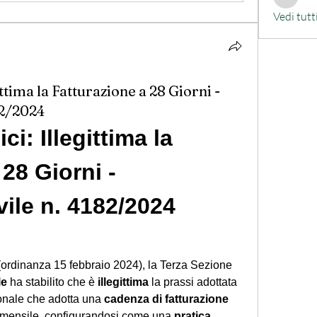
Francesc
Vedi tutt
ittima la Fatturazione a 28 Giorni -
82/2024
ci: Illegittima la 
28 Giorni - 
ile n. 4182/2024
ordinanza 15 febbraio 2024), la Terza Sezione 
le
 ha stabilito che è 
illegittima
 la prassi adottata 
onale che adotta una 
cadenza di fatturazione 
a mensile, configurandosi come una 
pratica 