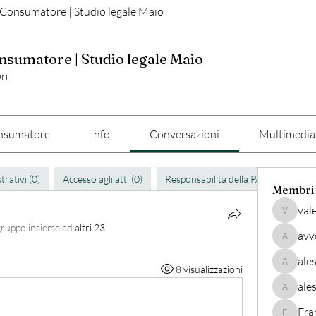
 Consumatore | Studio legale Maio
nsumatore | Studio legale Maio
ri
consumatore
Info
Conversazioni
Multimedia
trativi (0)
Accesso agli atti (0)
Responsabilità della PA (0)
Prat
Membri
val
valerio
 gruppo insieme ad
altri 23
.
avv
avvocato
ale
8 visualizzazioni
alessan
ale
alessand
Fra