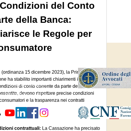
 Condizioni del Conto 
rte della Banca: 
arisce le Regole per 
 Consumatore
©2026 Studio Legale Maio
 (ordinanza 15 dicembre 2023), la Prima 
Pagamenti accettati
e ha stabilito importanti chiarimenti in merito 
Termini e condizioni
ondizioni di conto corrente da parte delle banche. 
sentite, devono rispettare precise condizioni 
Informativa sulla privacy
 consumatori e la trasparenza nei contratti 
o
izioni contrattuali: 
La Cassazione ha precisato 