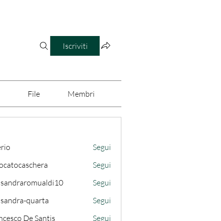
Iscriviti
File
Membri
iche commerciali ingannevoli (1)
Trasparenza bancaria (1)
erio
Segui
ocatocaschera
Segui
caschera
ssandraromualdi10
Segui
draromualdi10
ssandra-quarta
Segui
ra-quarta
ncesco De Santis
Segui