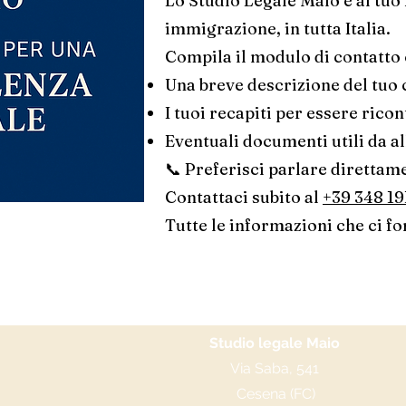
Lo Studio Legale Maio è al tuo f
immigrazione, in tutta Italia.
Compila il modulo di contatto 
Una breve descrizione del tuo 
I tuoi recapiti per essere ricon
Eventuali documenti utili da al
📞 Preferisci parlare direttam
Contattaci subito al
+39 348 1
Tutte le informazioni che ci fo
Studio legale Maio
Via Saba, 541
Cesena (FC)