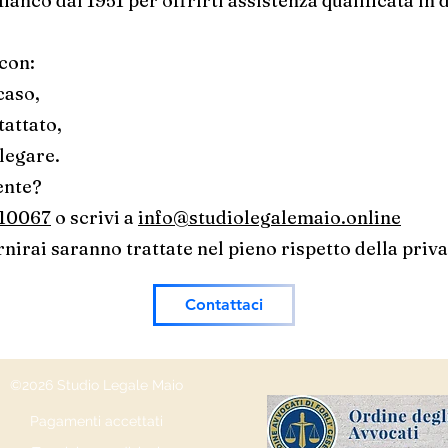
ianco dal 1951 per offrirti assistenza qualificata in d
con:
caso,
tattato,
legare.
ente?
910067
o scrivi a
info@studiolegalemaio.online
rnirai saranno trattate nel pieno rispetto della pri
Contattaci
©2026 Studio Legale Maio
Pagamenti accettati