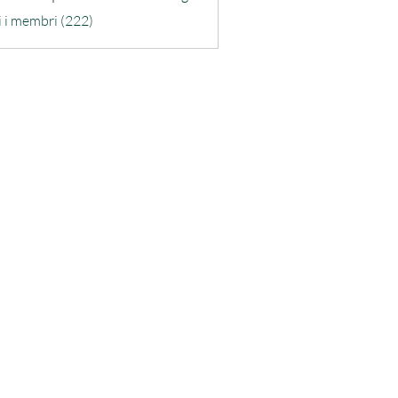
ra-quarta
i i membri (222)