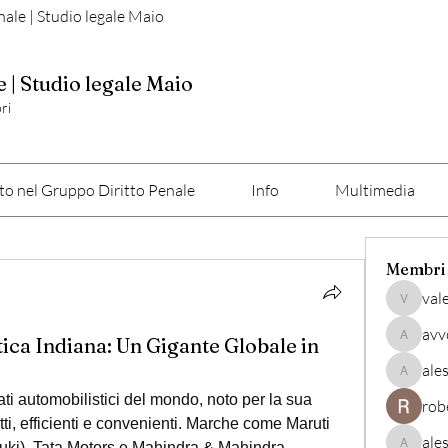
nale | Studio legale Maio
e | Studio legale Maio
ri
o nel Gruppo Diritto Penale
Info
Multimedia
Membri
val
valerio
avv
tica Indiana: Un Gigante Globale in
avvocato
ale
alessan
ti automobilistici del mondo, noto per la sua 
rob
ti, efficienti e convenienti. Marche come Maruti 
ale
zuki), Tata Motors e Mahindra & Mahindra 