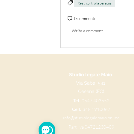
Reati contro la persona
0 commenti
Write a comment...
Studio legale Maio
Via Saba, 541
Cesena (FC)
Tel.
0547 403552
Cell.
348 1910067
info@studiolegalemaio.online
Part. iva 04721230409