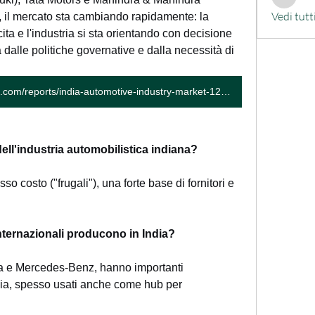
alessand
Vedi tutt
 il mercato sta cambiando rapidamente: la 
ta e l'industria si sta orientando con decisione 
a dalle politiche governative e dalla necessità di 
https://www.marketresearchfuture.com/reports/india-automotive-industry-market-12546
dell'industria automobilistica indiana?
so costo ("frugali"), una forte base di fornitori e 
nternazionali producono in India?
Kia e Mercedes-Benz, hanno importanti 
dia, spesso usati anche come hub per 