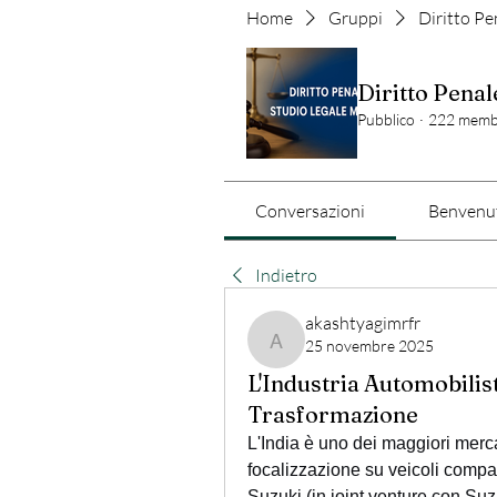
Home
Gruppi
Diritto Pe
Diritto Penal
Pubblico
·
222 memb
Conversazioni
Benvenut
Indietro
akashtyagimrfr
25 novembre 2025
akashtyagimrfr
L'Industria Automobilis
Trasformazione
L'India è uno dei maggiori merca
focalizzazione su veicoli compat
Suzuki (in joint venture con Su