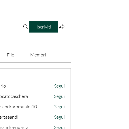
Iscriviti
File
Membri
erio
Segui
ocatocaschera
Segui
caschera
ssandraromualdi10
Segui
draromualdi10
ertaeandi
Segui
ssandra-quarta
Segui