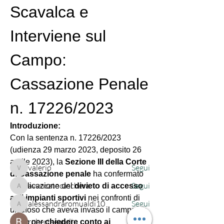
Scavalca e 
Interviene sul 
Campo: 
Cassazione Penale 
Info
Partecipa al gruppo "Diritto Penale" per
n. 17226/2023
approfondire temati
...
Continua a Leggere
Introduzione:
Con la sentenza n. 17226/2023 
(udienza 29 marzo 2023, deposito 26 
Membri
aprile 2023), la 
Sezione III della Corte 
valerio
Segui
valerio
di Cassazione penale
 ha confermato 
avvocatocaschera
Segui
l’applicazione del 
divieto di accesso 
avvocatocaschera
agli impianti sportivi
 nei confronti di 
alessandraromualdi10
Segui
alessandraromualdi10
un tifoso che aveva invaso il campo da 
robertaeandi
Segui
gioco per 
chiedere conto ai 