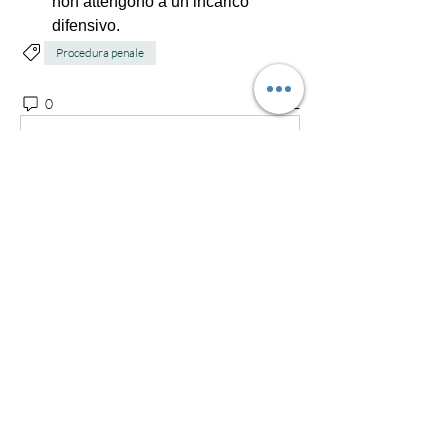
non attengono a un incarico 
difensivo.
Procedura penale
0
2
Scrivi un commento...
Info
Partecipa al gruppo "Diritto Penale" per
approfondire temati
...
Continua a Leggere
Membri
valerio
Segui
valerio
avvocatocaschera
Segui
avvocatocaschera