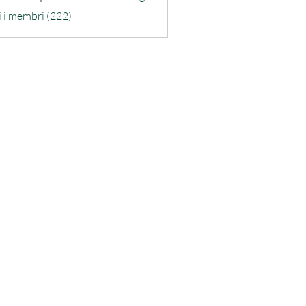
ra-quarta
i i membri (222)