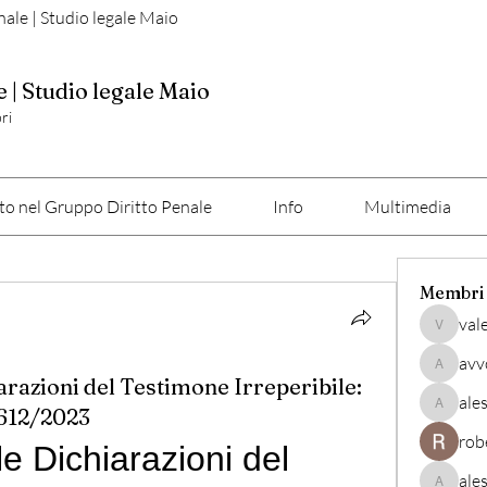
nale | Studio legale Maio
e | Studio legale Maio
ri
o nel Gruppo Diritto Penale
Info
Multimedia
Membri
val
valerio
avv
avvocato
iarazioni del Testimone Irreperibile:
ale
4612/2023
alessan
rob
lle Dichiarazioni del 
ale