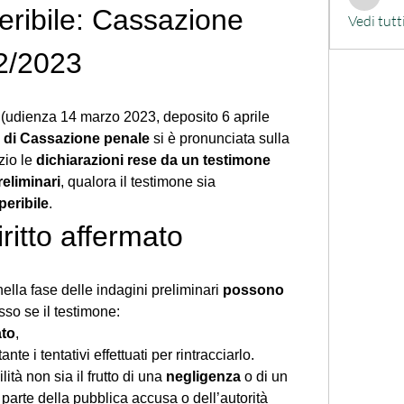
alessand
eribile: Cassazione 
Vedi tutt
2/2023
(udienza 14 marzo 2023, deposito 6 aprile 
e di Cassazione penale
 si è pronunciata sulla 
zio le 
dichiarazioni rese da un testimone 
reliminari
, qualora il testimone sia 
peribile
.
iritto affermato
nella fase delle indagini preliminari 
possono 
sso se il testimone:
ato
,
ante i tentativi effettuati per rintracciarlo.
ità non sia il frutto di una 
negligenza
 o di un 
 parte della pubblica accusa o dell’autorità 