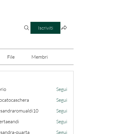
Iscriviti
File
Membri
erio
Segui
ocatocaschera
Segui
caschera
ssandraromualdi10
Segui
draromualdi10
ertaeandi
Segui
ssandra-quarta
Segui