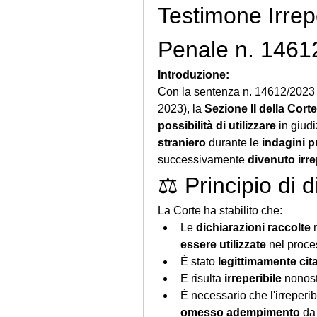
Testimone Irrep
Penale n. 1461
Introduzione:
Con la sentenza n. 14612/2023 
2023), la 
Sezione II della Cort
possibilità di utilizzare
 in giudi
straniero
 durante le 
indagini p
successivamente 
divenuto irre
⚖️ Principio di d
La Corte ha stabilito che:
Le 
dichiarazioni raccolte
 
essere utilizzate
 nel proce
È stato 
legittimamente cit
E risulta 
irreperibile
 nonost
È necessario che l'irreperibil
omesso adempimento
 da