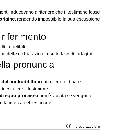
👉 Nel caso di specie, vari elementi inducevano a ritenere che il testimone fosse 
 origine
, rendendo impossibile la sua escussione 
 riferimento
tti irripetibili.
one delle dichiarazioni rese in fase di indagini.
lla pronuncia
 del contraddittorio
 può cedere dinanzi 
 di escutere il testimone.
 di equo processo
 non è violata se vengono 
à nella ricerca del testimone.
4 visualizzazioni