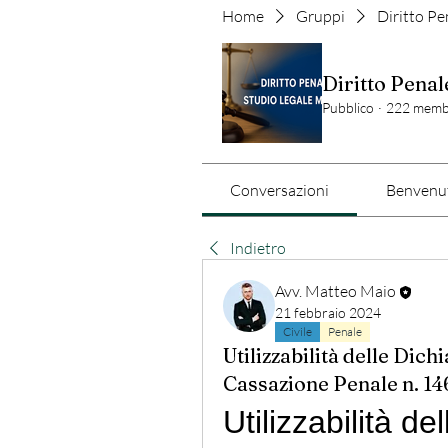
Home
Gruppi
Diritto Pe
Diritto Penal
Pubblico
·
222 memb
Conversazioni
Benvenut
Indietro
Avv. Matteo Maio
21 febbraio 2024
Civile
Penale
Utilizzabilità delle Dich
Cassazione Penale n. 1
Utilizzabilità de