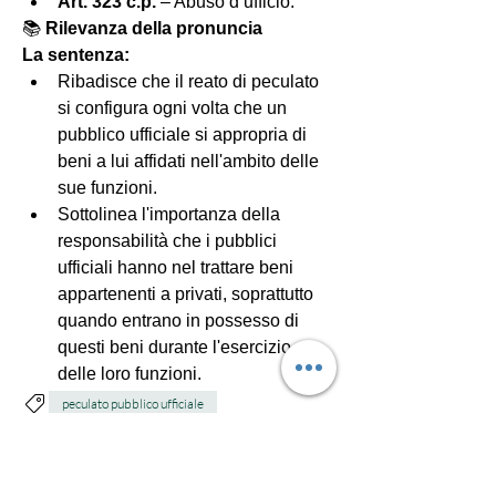
Art. 323 c.p.
 – Abuso d’ufficio.
📚 
Rilevanza della pronuncia
La sentenza:
Ribadisce che il reato di peculato 
si configura ogni volta che un 
pubblico ufficiale si appropria di 
beni a lui affidati nell'ambito delle 
sue funzioni.
Sottolinea l'importanza della 
responsabilità che i pubblici 
ufficiali hanno nel trattare beni 
appartenenti a privati, soprattutto 
quando entrano in possesso di 
questi beni durante l'esercizio 
delle loro funzioni.
peculato pubblico ufficiale
poliziotto condannato peculato
0
12