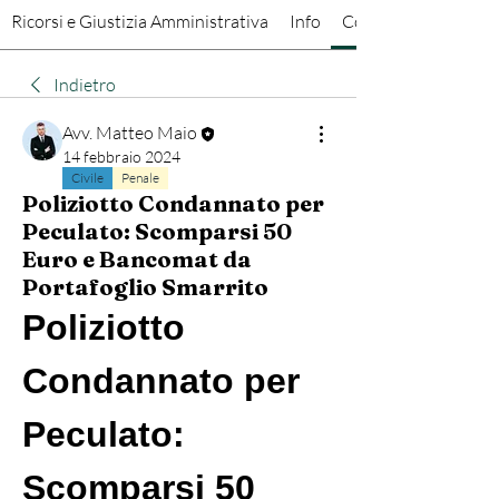
Ricorsi e Giustizia Amministrativa
Info
Conversazioni
Indietro
Avv. Matteo Maio
14 febbraio 2024
Civile
Penale
Poliziotto Condannato per
Peculato: Scomparsi 50
Euro e Bancomat da
Portafoglio Smarrito
Poliziotto 
Condannato per 
Peculato: 
Scomparsi 50 