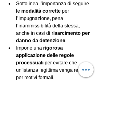
Sottolinea l’importanza di seguire 
le 
modalità corrette
 per 
l’impugnazione, pena 
l’inammissibilità della stessa, 
anche in casi di 
risarcimento per 
danno da detenzione
.
Impone una 
rigorosa 
applicazione delle regole 
processuali
 per evitare che 
un'istanza legittima venga respinta 
per motivi formali.
Ribadisce che, per far valere i 
propri diritti, l’imputato deve 
rispettare le 
normative 
procedurali
, inclusa la 
corretta 
modalità di presentazione 
dell’impugnazione
.
Risarcimento danni da detenzione