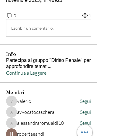
novembre 2023), n. 46921
0
1
Escribir un comentario...
Info
Partecipa al gruppo "Diritto Penale" per
approfondire temati
...
Continua a Leggere
Membri
valerio
Segui
valerio
avvocatocaschera
Segui
avvocatocaschera
alessandraromualdi10
Segui
alessandraromualdi10
robertaeandi
Segui