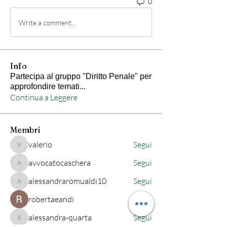
0
Write a comment...
Info
Partecipa al gruppo "Diritto Penale" per
approfondire temati
...
Continua a Leggere
Membri
valerio
Segui
valerio
avvocatocaschera
Segui
avvocatocaschera
alessandraromualdi10
Segui
alessandraromualdi10
robertaeandi
Segui
alessandra-quarta
Segui
alessandra-quarta