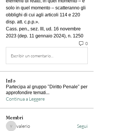
elementi di reato, in quel momento – e 
solo in quel momento – scatteranno gli 
obblighi di cui agli articoli 114 e 220 
disp. att. c.p.p.».
Cass. pen., sez. III, ud. 16 novembre 
2023 (dep. 11 gennaio 2024), n. 1250
0
Escribir un comentario...
Info
Partecipa al gruppo "Diritto Penale" per
approfondire temati
...
Continua a Leggere
Membri
valerio
Segui
valerio