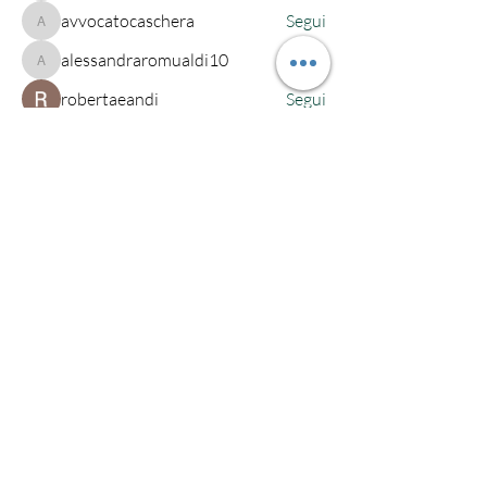
avvocatocaschera
Segui
avvocatocaschera
alessandraromualdi10
Segui
alessandraromualdi10
robertaeandi
Segui
alessandra-quarta
Segui
alessandra-quarta
Vedi tutti i membri (222)
Studio legale Maio
Via Saba, 541
Cesena (FC)
Tel.
0547 403552
Cell.
348 1910067