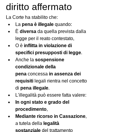
diritto affermato
La Corte ha stabilito che:
La 
pena è illegale
 quando:
È 
diversa
 da quella prevista dalla 
legge per il reato contestato,
O è 
inflitta in violazione di 
specifici presupposti di legge
.
Anche la 
sospensione 
condizionale della 
pena
 concessa 
in assenza dei 
requisiti
 legali rientra nel concetto 
di 
pena illegale
.
L'illegalità può essere fatta valere:
In ogni stato e grado del 
procedimento
,
Mediante ricorso in Cassazione
, 
a tutela della 
legalità 
sostanziale
 del trattamento 