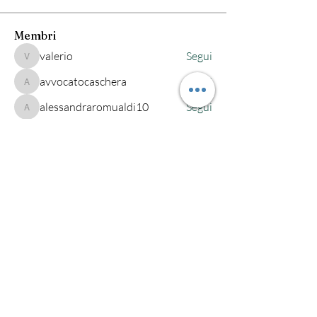
Membri
valerio
Segui
valerio
avvocatocaschera
Segui
avvocatocaschera
alessandraromualdi10
Segui
alessandraromualdi10
robertaeandi
Segui
alessandra-quarta
Segui
alessandra-quarta
Vedi tutti i membri (222)
Studio legale Maio
Via Saba, 541