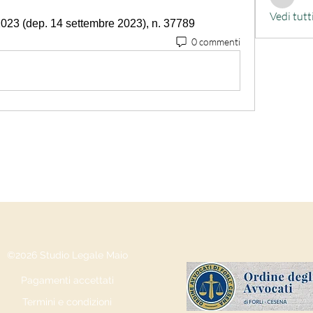
alessand
Vedi tutt
 2023 (dep. 14 settembre 2023), n. 37789
0 commenti
©2026 Studio Legale Maio
Pagamenti accettati
Termini e condizioni