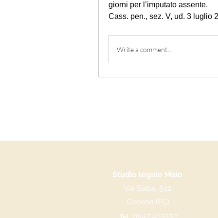
giorni per l’imputato assente.
Cass. pen., sez. V, ud. 3 luglio
Write a comment...
Studio legale Maio
Via Saba, 541
Cesena (FC)
Tel.
0547 403552