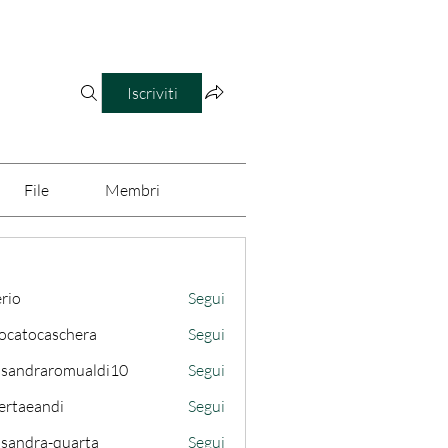
Iscriviti
File
Membri
erio
Segui
ocatocaschera
Segui
caschera
ssandraromualdi10
Segui
draromualdi10
ertaeandi
Segui
ssandra-quarta
Segui