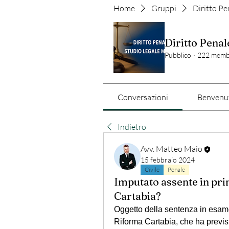
Home
Gruppi
Diritto Pe
Diritto Penal
Pubblico
·
222 memb
Conversazioni
Benvenut
Indietro
Avv. Matteo Maio
15 febbraio 2024
Civile
Penale
Imputato assente in pr
Cartabia?
Oggetto della sentenza in esame è
Riforma Cartabia, che ha previs