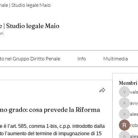
nale | Studio legale Maio
e | Studio legale Maio
ri
o nel Gruppo Diritto Penale
Info
Multimedia
Membri
val
valerio
avv
avvocato
imo grado: cosa prevede la Riforma
ale
alessan
rob
 l’art. 585, comma 1-bis, c.p.p. introdotto dalla 
to l’aumento del termine di impugnazione di 15 
ale