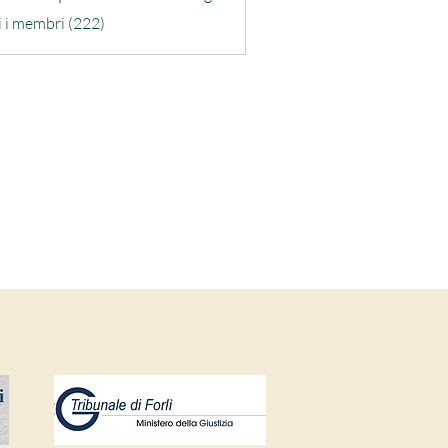
ra-quarta
i i membri (222)