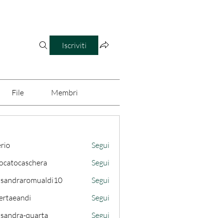
Iscriviti
File
Membri
erio
Segui
ocatocaschera
Segui
caschera
ssandraromualdi10
Segui
draromualdi10
ertaeandi
Segui
ssandra-quarta
Segui