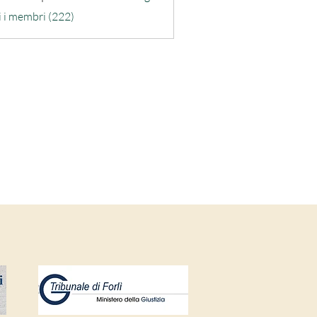
ra-quarta
i i membri (222)