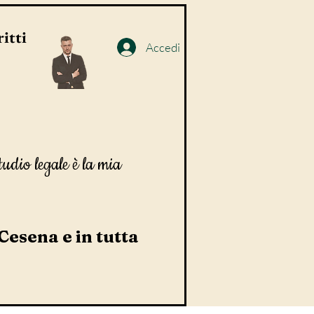
itti
Accedi
tudio legale è la mia
 Cesena e in tutta