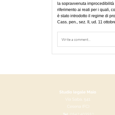
la sopravvenuta improcedibilità 
riferimento ai reati per i quali, c
è stato introdotto il regime di pr
Cass. pen., sez. II, ud. 11 otto
Write a comment...
Studio legale Maio
Via Saba, 541
Cesena (FC)
Tel.
0547 403552