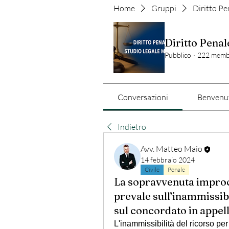
Home
Gruppi
Diritto Pe
Diritto Penal
Pubblico
·
222 memb
Conversazioni
Benvenut
Indietro
Avv. Matteo Maio
14 febbraio 2024
Civile
Penale
La sopravvenuta improce
prevale sull’inammissibi
sul concordato in appel
L'inammissibilità del ricorso pe