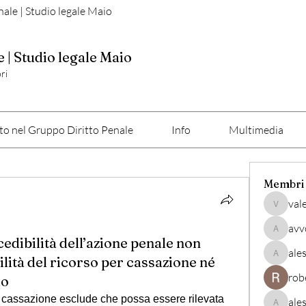
nale | Studio legale Maio
e | Studio legale Maio
ri
o nel Gruppo Diritto Penale
Info
Multimedia
Membri
val
valerio
avv
avvocato
dibilità dell’azione penale non
ale
lità del ricorso per cassazione né
alessan
rob
lo
r cassazione esclude che possa essere rilevata 
ale