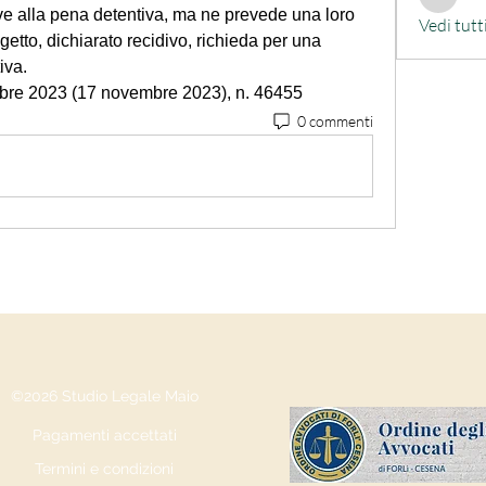
alessand
ve alla pena detentiva, ma ne prevede una loro 
Vedi tutt
getto, dichiarato recidivo, richieda per una 
iva.
embre 2023 (17 novembre 2023), n. 46455
0 commenti
©2026 Studio Legale Maio
Pagamenti accettati
Termini e condizioni