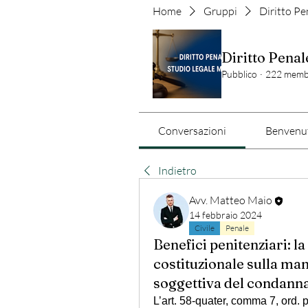
Home
Gruppi
Diritto Pe
Diritto Penal
Pubblico
·
222 memb
Conversazioni
Benvenut
Indietro
Avv. Matteo Maio
14 febbraio 2024
Civile
Penale
Benefici penitenziari: la
costituzionale sulla man
soggettiva del condann
L’art. 58-quater, comma 7, ord. 