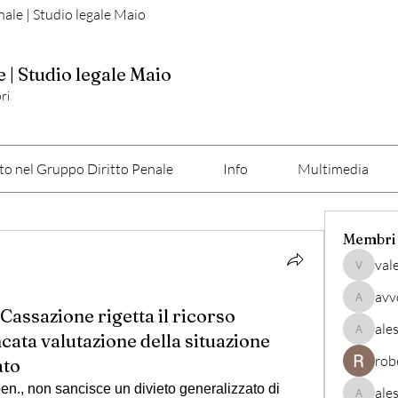
nale | Studio legale Maio
e | Studio legale Maio
ri
o nel Gruppo Diritto Penale
Info
Multimedia
Membri
val
valerio
avv
avvocato
 Cassazione rigetta il ricorso
ale
cata valutazione della situazione
alessan
rob
ato
pen., non sancisce un divieto generalizzato di 
ale