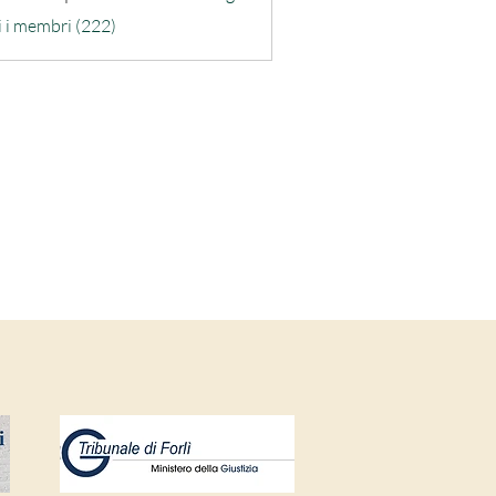
ra-quarta
i i membri (222)