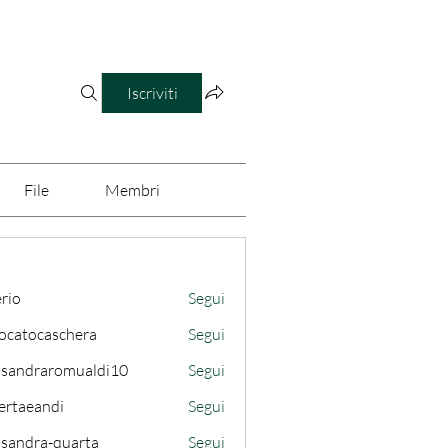
Iscriviti
File
Membri
erio
Segui
ocatocaschera
Segui
caschera
ssandraromualdi10
Segui
draromualdi10
ertaeandi
Segui
ssandra-quarta
Segui