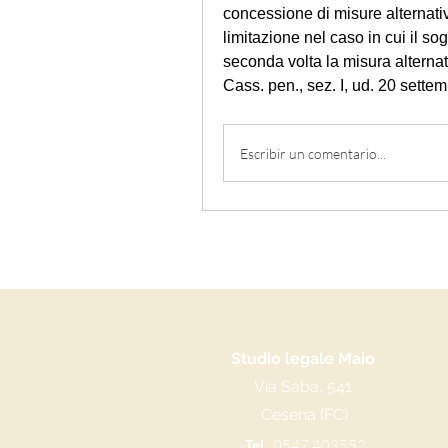
concessione di misure alternati
limitazione nel caso in cui il sog
seconda volta la misura alternat
Cass. pen., sez. I, ud. 20 sett
Escribir un comentario...
Studio legale Maio
Via Saba, 541
Cesena (FC)
Tel.
0547 403552