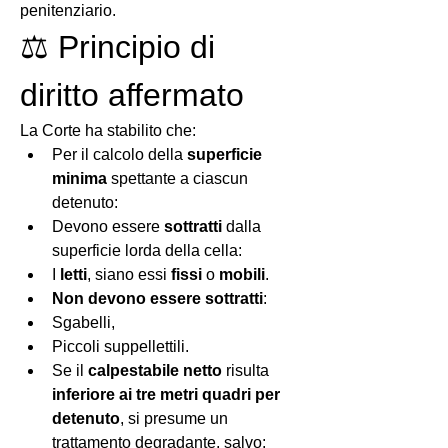
penitenziario.
⚖️ Principio di 
diritto affermato
La Corte ha stabilito che:
Per il calcolo della 
superficie 
minima
 spettante a ciascun 
detenuto:
Devono essere 
sottratti
 dalla 
superficie lorda della cella:
I 
letti
, siano essi 
fissi
 o 
mobili
.
Non devono essere sottratti
:
Sgabelli,
Piccoli suppellettili.
Se il 
calpestabile netto
 risulta 
inferiore ai tre metri quadri per 
detenuto
, si presume un 
trattamento degradante, salvo: