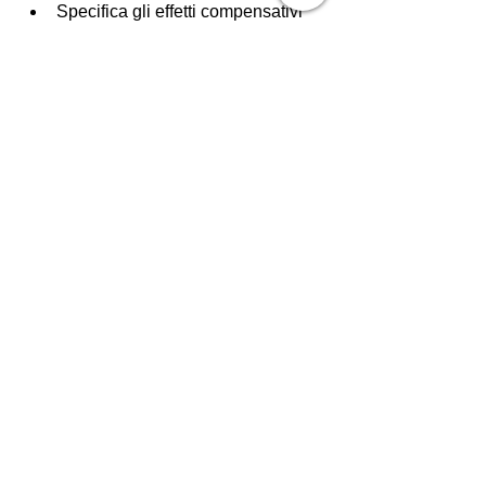
Specifica gli effetti compensativi 
previsti in caso di 
trattamento 
carcerario degradante
.
Diritti dei detenuti
0
1
Kommentar verfassen...
Info
Partecipa al gruppo "Diritto Penale" per
approfondire temati
...
Continua a Leggere
Membri
valerio
Segui
valerio