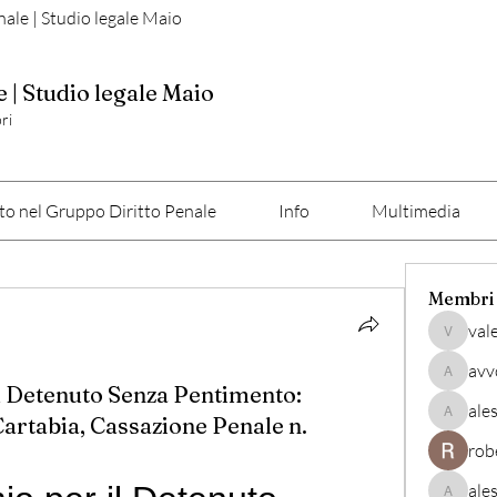
nale | Studio legale Maio
e | Studio legale Maio
ri
o nel Gruppo Diritto Penale
Info
Multimedia
Membri
val
valerio
avv
avvocato
 Detenuto Senza Pentimento:
ale
Cartabia, Cassazione Penale n.
alessan
rob
ale