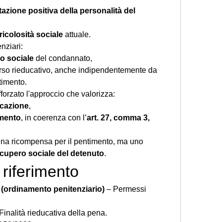
tazione positiva della personalità del 
icolosità sociale
 attuale.
nziari:
o sociale
 del condannato,
rso rieducativo, anche indipendentemente da 
timento.
fforzato l'approccio che valorizza:
ucazione
,
imento
, in coerenza con l’
art. 27, comma 3, 
una ricompensa per il pentimento, ma uno 
cupero sociale del detenuto
.
 riferimento
5 (ordinamento penitenziario)
 – Permessi 
 Finalità rieducativa della pena.