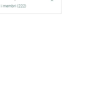
ra-quarta
i i membri (222)