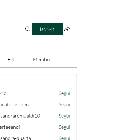
Iscriviti
File
Membri
erio
Segui
ocatocaschera
Segui
caschera
ssandraromualdi10
Segui
draromualdi10
ertaeandi
Segui
ssandra-quarta
Segui