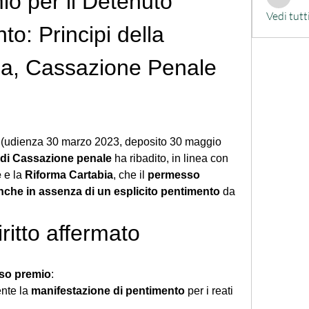
 per il Detenuto 
alessand
Vedi tutt
: Principi della 
a, Cassazione Penale 
(udienza 30 marzo 2023, deposito 30 maggio 
e di Cassazione penale
 ha ribadito, in linea con 
e
 e la 
Riforma Cartabia
, che il 
permesso 
nche in assenza di un esplicito pentimento
 da 
iritto affermato
so premio
:
nte la 
manifestazione di pentimento
 per i reati 