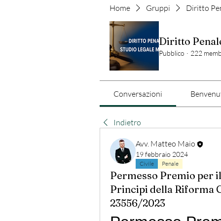
Home
Gruppi
Diritto Pe
Diritto Penal
Pubblico
·
222 memb
Conversazioni
Benvenut
Indietro
Avv. Matteo Maio
19 febbraio 2024
Civile
Penale
Permesso Premio per il
Principi della Riforma 
23556/2023