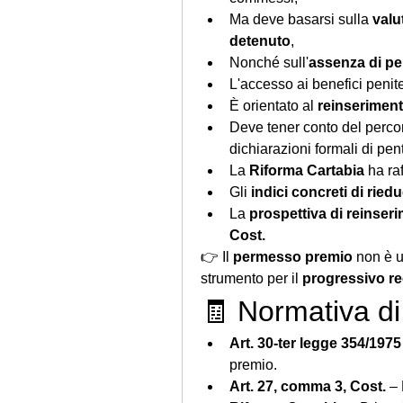
Ma deve basarsi sulla 
valu
detenuto
,
Nonché sull'
assenza di per
L'accesso ai benefici penite
È orientato al 
reinseriment
Deve tener conto del perco
dichiarazioni formali di pen
La 
Riforma Cartabia
 ha ra
Gli 
indici concreti di ried
La 
prospettiva di reinser
Cost.
👉 Il 
permesso premio
 non è 
strumento per il 
progressivo re
🧾 Normativa di
Art. 30-ter legge 354/197
premio.
Art. 27, comma 3, Cost.
 –