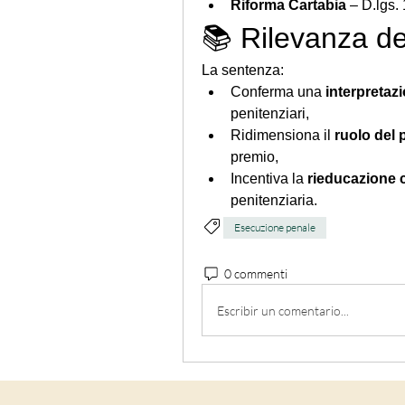
Riforma Cartabia
 – D.lgs.
📚 Rilevanza de
La sentenza:
Conferma una 
interpretaz
penitenziari,
Ridimensiona il 
ruolo del 
premio,
Incentiva la 
rieducazione 
penitenziaria.
Esecuzione penale
0 commenti
Escribir un comentario...