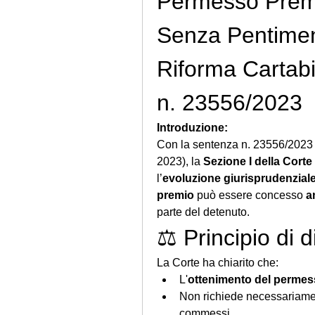
Permesso Premio
Senza Pentimento
Riforma Cartabi
n. 23556/2023
Introduzione:
Con la sentenza n. 23556/2023 
2023), la 
Sezione I della Cort
l’
evoluzione giurisprudenzial
premio
 può essere concesso 
a
parte del detenuto.
⚖️ Principio di d
La Corte ha chiarito che:
L'
ottenimento del permes
Non richiede necessariame
commessi,