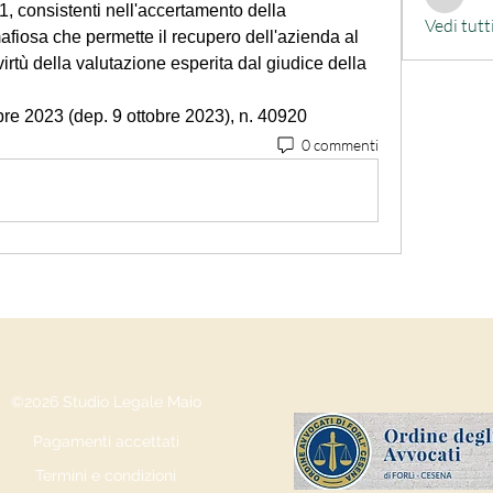
alessand
, consistenti nell'accertamento della 
Vedi tutt
mafiosa che permette il recupero dell'azienda al 
virtù della valutazione esperita dal giudice della 
bre 2023 (dep. 9 ottobre 2023), n. 40920
0 commenti
©2026 Studio Legale Maio
Pagamenti accettati
Termini e condizioni