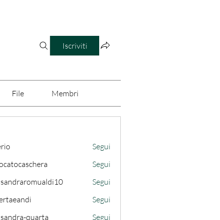
Iscriviti
File
Membri
erio
Segui
ocatocaschera
Segui
caschera
ssandraromualdi10
Segui
draromualdi10
ertaeandi
Segui
ssandra-quarta
Segui