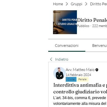
Home
Gruppi
Diritto Pe
Diritto Penal
Pubblico
·
222 memb
Conversazioni
Benvenut
Indietro
Avv. Matteo Maio
14 febbraio 2024
Civile
Penale
Interdittiva antimafia e
controllo giudiziario vo
L'art. 34-bis, comma 6, prevede l
volontariamente alla misura del c