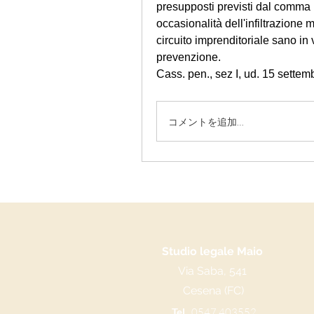
presupposti previsti dal comma 1
occasionalità dell'infiltrazione 
circuito imprenditoriale sano in 
prevenzione.
Cass. pen., sez I, ud. 15 settem
コメントを追加…
Studio legale Maio
Via Saba, 541
Cesena (FC)
Tel.
0547 403552