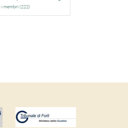
ra-quarta
i i membri (222)