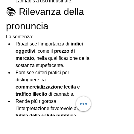
cannabis a uso industriale.
📚 Rilevanza della 
pronuncia
La sentenza:
Ribadisce l’importanza di 
indici 
oggettivi
, come il 
prezzo di 
mercato
, nella qualificazione della 
sostanza stupefacente.
Fornisce criteri pratici per 
distinguere tra 
commercializzazione lecita
 e 
traffico illecito
 di cannabis.
Rende più rigorosa 
l'interpretazione favorevole alla 
tutela della salute pubblica
.
Reati in materia di stupefacenti