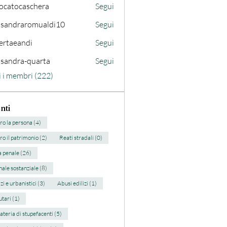
ocatocaschera
Segui
caschera
ssandraromualdi10
Segui
draromualdi10
ertaeandi
Segui
ssandra-quarta
Segui
ra-quarta
i i membri (222)
nti
ro la persona (4)
ro il patrimonio (2)
Reati stradali (0)
 penale (26)
nale sostanziale (8)
zi e urbanistici (3)
Abusi edilizi (1)
utari (1)
ateria di stupefacenti (5)