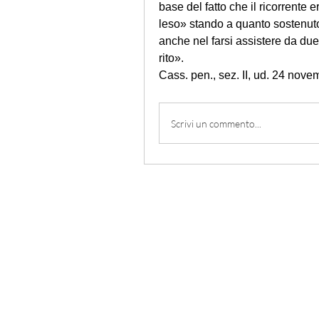
base del fatto che il ricorrente e
leso» stando a quanto sostenuto d
anche nel farsi assistere da due 
rito».
Cass. pen., sez. II, ud. 24 nov
Scrivi un commento...