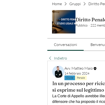
Home
Gruppi
Diritto Pe
Diritto Penal
Pubblico
·
222 memb
Conversazioni
Benvenut
Indietro
Avv. Matteo Maio
14 febbraio 2024
Civile
Penale
In un processo per ricic
si esprime sul legittim
La Corte di Appello avrebbe ille
difensore che ha proposto il rico