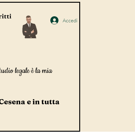
itti
Accedi
tudio legale è la mia
 Cesena e in tutta