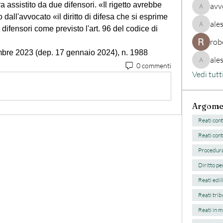
ra assistito da due difensori. «Il rigetto avrebbe 
avv
avvocato
all'avvocato «il diritto di difesa che si esprime 
ale
difensori come previsto l'art. 96 del codice di 
alessan
rob
embre 2023 (dep. 17 gennaio 2024), n. 1988
ale
alessand
0 commenti
Vedi tutt
Argome
Reati cont
Reati cont
Procedura
Diritto pe
Reati edili
Reati trib
Reati in m