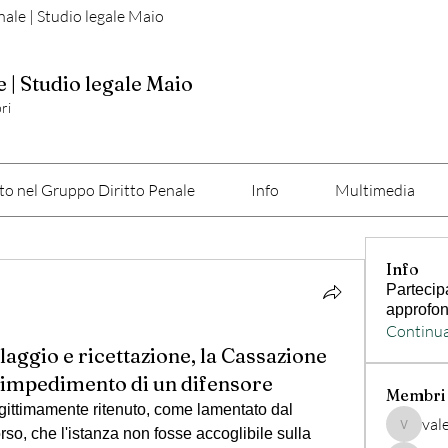
nale | Studio legale Maio
e | Studio legale Maio
ri
o nel Gruppo Diritto Penale
Info
Multimedia
Info
Partecip
approfon
Continua
laggio e ricettazione, la Cassazione
o impedimento di un difensore
Membri
gittimamente ritenuto, come lamentato dal 
val
rso, che l'istanza non fosse accoglibile sulla 
valerio