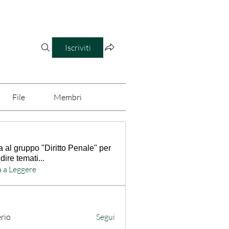
Iscriviti
File
Membri
a al gruppo "Diritto Penale" per
dire temati
...
 a Leggere
erio
Segui