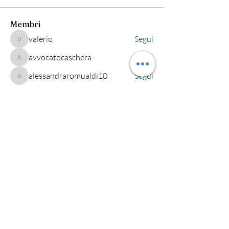
Membri
valerio
Segui
valerio
avvocatocaschera
Segui
avvocatocaschera
alessandraromualdi10
Segui
alessandraromualdi10
robertaeandi
Segui
alessandra-quarta
Segui
alessandra-quarta
Vedi tutti i membri (222)
Studio legale Maio
Via Saba, 541