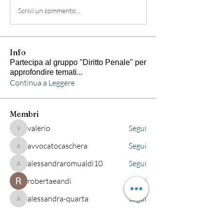
Scrivi un commento...
Info
Partecipa al gruppo "Diritto Penale" per
approfondire temati
...
Continua a Leggere
Membri
valerio
Segui
valerio
avvocatocaschera
Segui
avvocatocaschera
alessandraromualdi10
Segui
alessandraromualdi10
robertaeandi
Segui
alessandra-quarta
Segui
alessandra-quarta
Vedi tutti i membri (222)