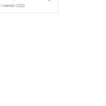
ra-quarta
i i membri (222)