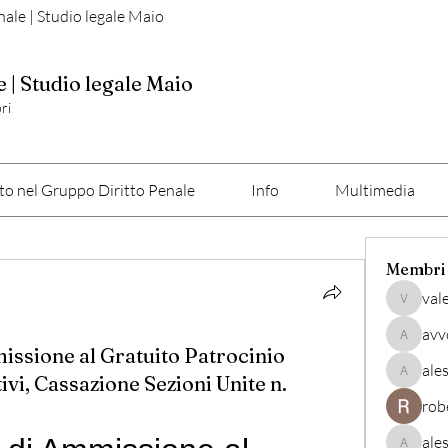
nale | Studio legale Maio
e | Studio legale Maio
ri
o nel Gruppo Diritto Penale
Info
Multimedia
Membri
val
valerio
avv
avvocato
issione al Gratuito Patrocinio
ale
ivi, Cassazione Sezioni Unite n.
alessan
rob
ale