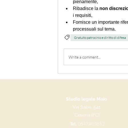
pienamente,
Ribadisce la 
non discrezio
i requisiti,
Fornisce un importante rifer
processuali sul tema.
Gratuito patrocinio e diritto di difesa
Write a comment...
Studio legale Maio
Via Saba, 541
Cesena (FC)
Tel.
0547 403552