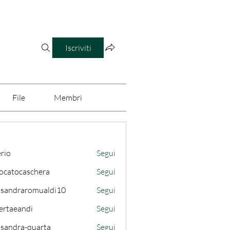
Iscriviti
File
Membri
erio
Segui
ocatocaschera
Segui
caschera
ssandraromualdi10
Segui
draromualdi10
ertaeandi
Segui
ssandra-quarta
Segui