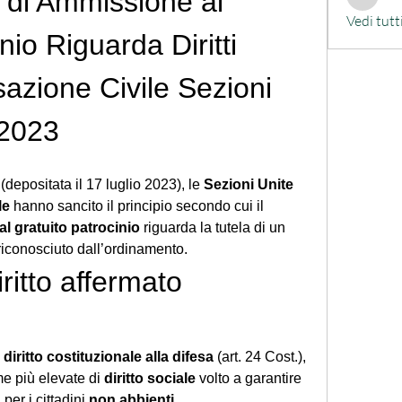
 di Ammissione al 
alessand
Vedi tutt
io Riguarda Diritti 
azione Civile Sezioni 
/2023
epositata il 17 luglio 2023), le 
Sezioni Unite 
le
 hanno sancito il principio secondo cui il 
l gratuito patrocinio
 riguarda la tutela di un 
iconosciuto dall’ordinamento.
iritto affermato
 
diritto costituzionale alla difesa
 (art. 24 Cost.),
e più elevate di 
diritto sociale
 volto a garantire 
a
 per i cittadini 
non abbienti
.