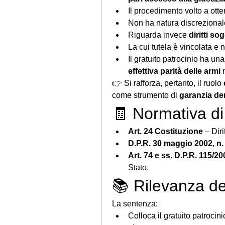
Il procedimento volto a ott
Non ha natura discrezional
Riguarda invece 
diritti sog
La cui tutela è vincolata e 
effettiva parità delle armi
 
👉 Si rafforza, pertanto, il ruolo 
come strumento di 
garanzia de
🧾 Normativa di
Art. 24 Costituzione
 – Diri
D.P.R. 30 maggio 2002, n.
Art. 74 e ss. D.P.R. 115/20
Stato.
📚 Rilevanza de
La sentenza:
Colloca il gratuito patrocinio