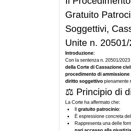
Il Procedimento
Gratuito Patrocin
Soggettivi, Cass
Unite n. 20501
Introduzione:
Con la sentenza n. 20501/2023 (d
della Corte di Cassazione civi
procedimento di ammissione a
diritto soggettivo
 pienamente r
⚖️ Principio di d
La Corte ha affermato che:
Il 
gratuito patrocinio
:
È espressione concreta del
Rappresenta una delle form
pari accesso alla giustizi