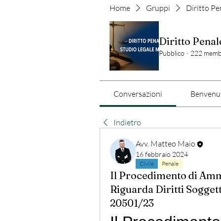
Home
Gruppi
Diritto Pe
Diritto Penal
Pubblico
·
222 memb
Conversazioni
Benvenut
Indietro
Avv. Matteo Maio
16 febbraio 2024
Civile
Penale
Il Procedimento di Amm
Riguarda Diritti Soggett
20501/23