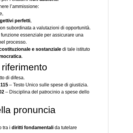
enere l’ammissione:
e,
gettivi perfetti
,
non subordinata a valutazioni di opportunità.
Il gratuito patrocinio ha una funzione essenziale per assicurare una 
nel processo.
costituzionale e sostanziale
 di tale istituto 
mocratica
.
 riferimento
tto di difesa.
 115
 – Testo Unico sulle spese di giustizia.
02
 – Disciplina del patrocinio a spese dello 
lla pronuncia
 tra i 
diritti fondamentali
 da tutelare 