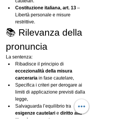
cautelari.
Costituzione italiana, art. 13
 – 
Libertà personale e misure 
restrittive.
📚 Rilevanza della 
pronuncia
La sentenza:
Ribadisce il principio di 
eccezionalità della misura 
carceraria
 in fase cautelare,
Specifica i criteri per derogare ai 
limiti di applicazione previsti dalla 
legge,
Salvaguarda l’equilibrio tra 
esigenze cautelari
 e 
diritto alla 
libertà personale
.
Misure cautelari e custodia in carcere