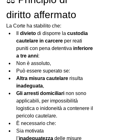
diritto affermato
La Corte ha stabilito che:
Il 
divieto
 di disporre la 
custodia 
cautelare in carcere
 per reati 
puniti con pena detentiva 
inferiore 
a tre anni
:
Non è assoluto,
Può essere superato se:
Altra misura cautelare
 risulta 
inadeguata
,
Gli arresti domiciliari
 non sono 
applicabili, per impossibilità 
logistica o inidoneità a contenere il 
pericolo cautelare.
È necessario che:
Sia motivata 
l’
inadeguatezza
 delle misure 