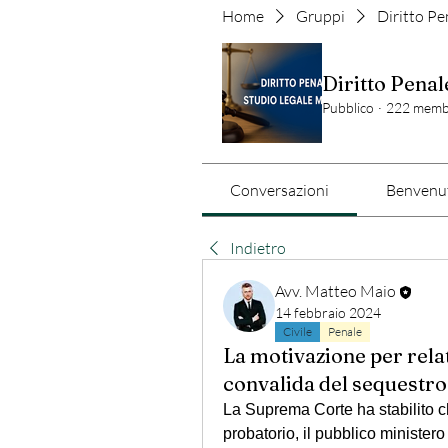
Home
Gruppi
Diritto Pe
Diritto Penal
Pubblico
·
222 memb
Conversazioni
Benvenut
Indietro
Avv. Matteo Maio
14 febbraio 2024
Civile
Penale
La motivazione per rel
convalida del sequestro
La Suprema Corte ha stabilito c
probatorio, il pubblico ministero