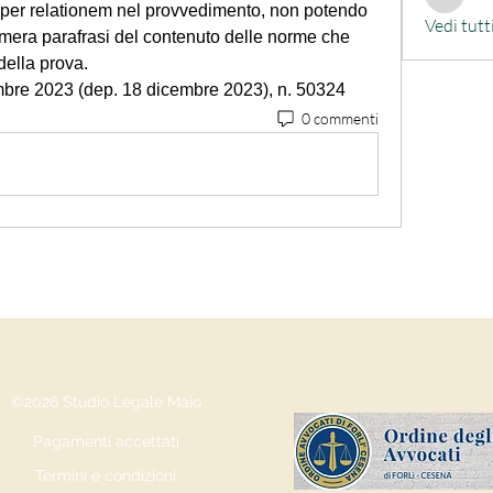
alessand
ti per relationem nel provvedimento, non potendo 
Vedi tutt
 mera parafrasi del contenuto delle norme che 
della prova.
embre 2023 (dep. 18 dicembre 2023), n. 50324
0 commenti
©2026 Studio Legale Maio
Pagamenti accettati
Termini e condizioni