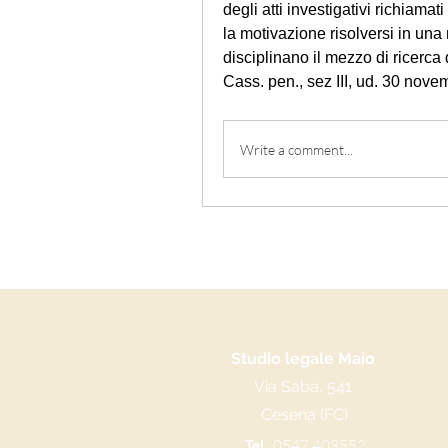
degli atti investigativi richiama
la motivazione risolversi in una
disciplinano il mezzo di ricerca 
Cass. pen., sez III, ud. 30 nov
Write a comment...
Studio legale Maio
Via Saba, 541
Cesena (FC)
Tel.
0547 403552