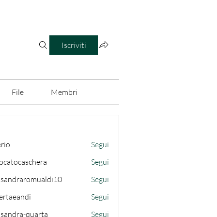
Iscriviti
File
Membri
erio
Segui
ocatocaschera
Segui
caschera
ssandraromualdi10
Segui
draromualdi10
ertaeandi
Segui
ssandra-quarta
Segui