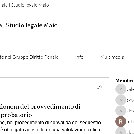
nale | Studio legale Maio
e | Studio legale Maio
ri
o nel Gruppo Diritto Penale
Info
Multimedia
Membri
val
valerio
avv
avvocato
ationem del provvedimento di
ale
 probatorio
alessan
rob
he, nel procedimento di convalida del sequestro 
 è obbligato ad effettuare una valutazione critica 
ale