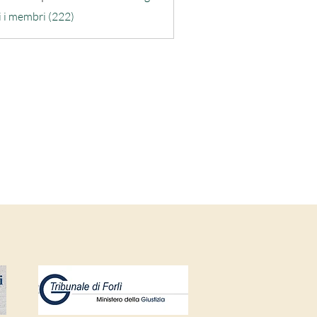
ra-quarta
i i membri (222)