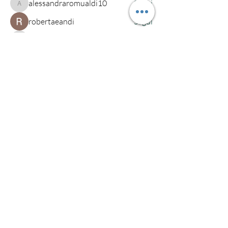
alessandraromualdi10
Segui
alessandraromualdi10
robertaeandi
Segui
alessandra-quarta
Segui
alessandra-quarta
Vedi tutti i membri (222)
Studio legale Maio
Via Saba, 541
Cesena (FC)
Tel.
0547 403552
Cell.
348 1910067
info@studiolegalemaio.onlin