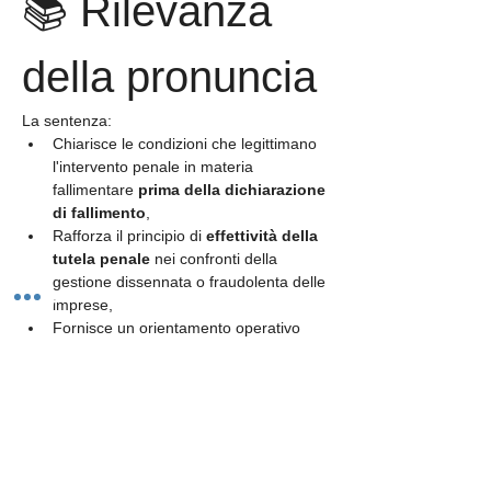
📚 Rilevanza 
della pronuncia
La sentenza:
Chiarisce le condizioni che legittimano 
l'intervento penale in materia 
fallimentare 
prima della dichiarazione 
di fallimento
,
Rafforza il principio di 
effettività della 
tutela penale
 nei confronti della 
gestione dissennata o fraudolenta delle 
imprese,
Fornisce un orientamento operativo 
importante per la 
prassi 
investigativa
 e la 
tutela 
preventiva
 del patrimonio societario.
Reati fallimentari
0
0