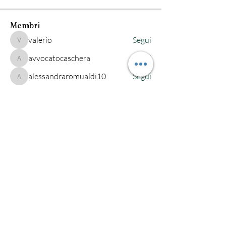
Membri
valerio
Segui
valerio
avvocatocaschera
Segui
avvocatocaschera
alessandraromualdi10
Segui
alessandraromualdi10
robertaeandi
Segui
alessandra-quarta
Segui
alessandra-quarta
Vedi tutti i membri (222)
Studio legale Maio
Via Saba, 541