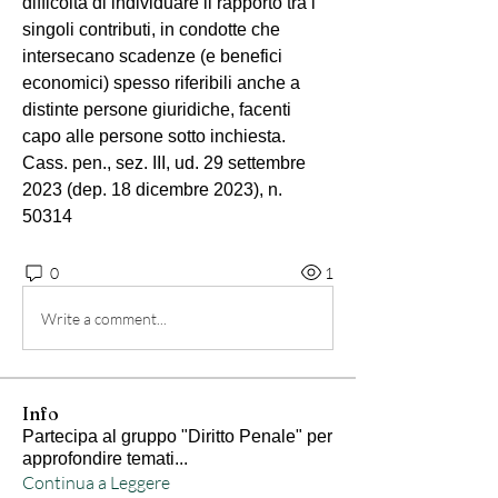
difficoltà di individuare il rapporto tra i 
singoli contributi, in condotte che 
intersecano scadenze (e benefici 
economici) spesso riferibili anche a 
distinte persone giuridiche, facenti 
capo alle persone sotto inchiesta.
Cass. pen., sez. III, ud. 29 settembre 
2023 (dep. 18 dicembre 2023), n. 
50314
0
1
Write a comment...
Info
Partecipa al gruppo "Diritto Penale" per
approfondire temati
...
Continua a Leggere