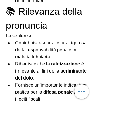
debiti tributari.
📚 Rilevanza della 
pronuncia
La sentenza:
Contribuisce a una lettura rigorosa 
della responsabilità penale in 
materia tributaria.
Ribadisce che la 
rateizzazione
 è 
irrilevante ai fini della 
scriminante 
del dolo
.
Fornisce un'importante indicazione 
pratica per la 
difesa penale
 negli 
illeciti fiscali.
Reati tributari
0
3