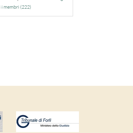
ra-quarta
i i membri (222)