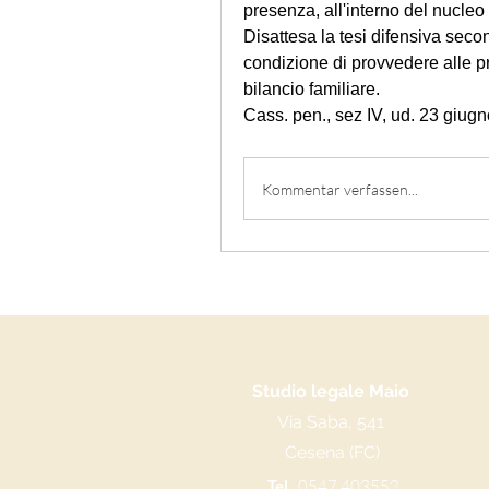
presenza, all'interno del nucleo fa
Disattesa la tesi difensiva seco
condizione di provvedere alle pr
bilancio familiare.
Cass. pen., sez IV, ud. 23 giug
Kommentar verfassen...
Studio legale Maio
Via Saba, 541
Cesena (FC)
Tel.
0547 403552