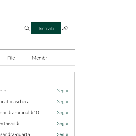
Iscriviti
File
Membri
erio
Segui
ocatocaschera
Segui
caschera
ssandraromualdi10
Segui
draromualdi10
ertaeandi
Segui
ssandra-quarta
Segui