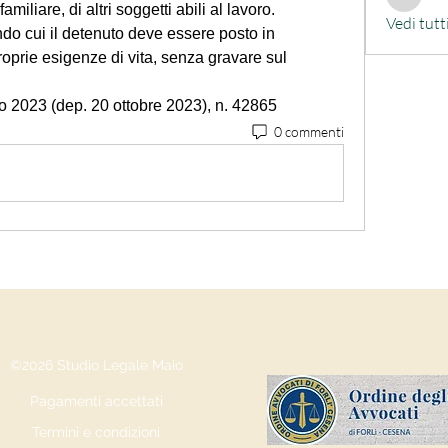
alessand
miliare, di altri soggetti abili al lavoro. 
Vedi tutt
ndo cui il detenuto deve essere posto in 
oprie esigenze di vita, senza gravare sul 
no 2023 (dep. 20 ottobre 2023), n. 42865
0 commenti
©2026 Studio Legale Maio
Pagamenti accettati
Termini e condizioni