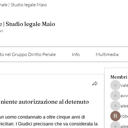
nale | Studio legale Maio
e | Studio legale Maio
ri
o nel Gruppo Diritto Penale
Info
Multimedia
Membri
val
valerio
avv
avvocato
: niente autorizzazione al detenuto
ale
alessan
rob
un uomo condannato a oltre cinque anni di 
iciliari. I Giudici precisano che va considerata la 
ale