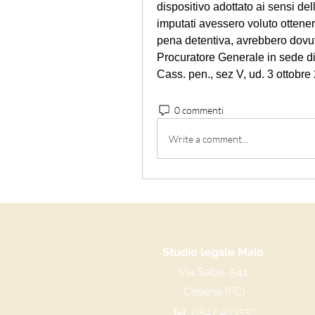
dispositivo adottato ai sensi dell
imputati avessero voluto ottenere
pena detentiva, avrebbero dovuto
Procuratore Generale in sede di
Cass. pen., sez V, ud. 3 ottobre
0 commenti
Write a comment...
Studio legale Maio
Via Saba, 541
Cesena (FC)
Tel.
0547 403552