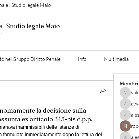
nale | Studio legale Maio
e | Studio legale Maio
ri
o nel Gruppo Diritto Penale
Info
Multimedia
Membri
val
valerio
avv
avvocato
nomamente la decisione sulla
ale
assunta ex articolo 545-bis c.p.p.
alessan
rob
iarava inammissibili delle istanze di 
a formulate immediatamente dopo la lettura del 
ale