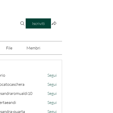
Iscriviti
File
Membri
erio
Segui
ocatocaschera
Segui
caschera
ssandraromualdi10
Segui
draromualdi10
ertaeandi
Segui
ssandra-quarta
Segui