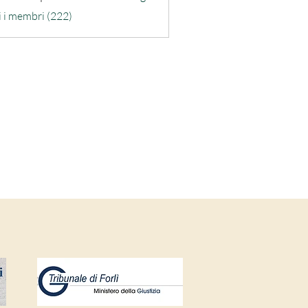
ra-quarta
i i membri (222)