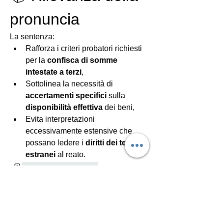
pronuncia
La sentenza:
Rafforza i criteri probatori richiesti 
per la 
confisca di somme 
intestate a terzi
,
Sottolinea la necessità di 
accertamenti specifici
 sulla 
disponibilità effettiva
 dei beni,
Evita interpretazioni 
eccessivamente estensive che 
possano ledere i 
diritti dei terzi 
estranei
 al reato.
Misure patrimoniali penali
0
2
Rédigez un commentaire...