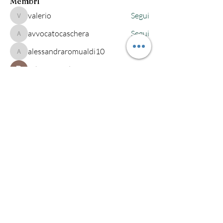
Membri
valerio
Segui
valerio
avvocatocaschera
Segui
avvocatocaschera
alessandraromualdi10
Segui
alessandraromualdi10
robertaeandi
Segui
alessandra-quarta
Segui
alessandra-quarta
Vedi tutti i membri (222)
Studio legale Maio
Via Saba, 541
Cesena (FC)