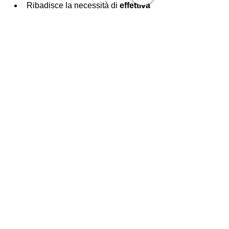
Ribadisce la necessità di 
effettiva 
conoscenza
 del procedimento per 
la validità del giudizio.
Diritto di difesa e contumacia
0
4
댓글을 입력하세요.
Info
Partecipa al gruppo "Diritto Penale" per
approfondire temati
...
Continua a Leggere
Membri
valerio
Segui
valerio