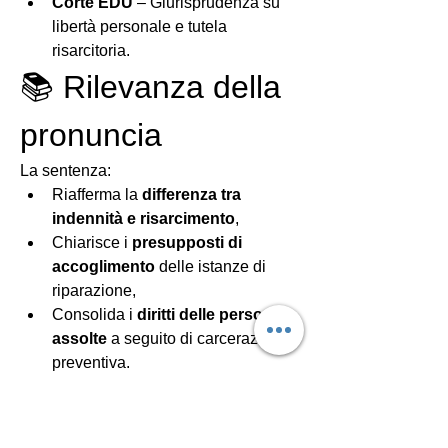
Corte EDU
 – Giurisprudenza su 
libertà personale e tutela 
risarcitoria.
📚 Rilevanza della 
pronuncia
La sentenza:
Riafferma la 
differenza tra 
indennità e risarcimento
,
Chiarisce i 
presupposti di 
accoglimento
 delle istanze di 
riparazione,
Consolida i 
diritti delle persone 
assolte
 a seguito di carcerazione 
preventiva.
Riparazione per ingiusta detenzione
0
1