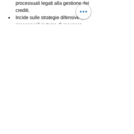
processuali legati alla gestione dei 
crediti.
Incide sulle strategie difensive e 
processuali in tema di recupero 
crediti.
abuso del processo frazionamento credito
+
1
improponibilità domanda frazionata
0
4
Scrivi un commento...
Info
Approfondimenti su contratti,
obbligazioni, diritti reali, r
...
Continua a Leggere