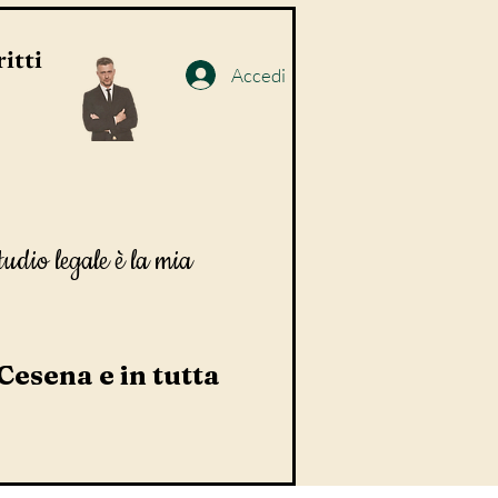
itti
Accedi
tudio legale è la mia
 Cesena e in tutta