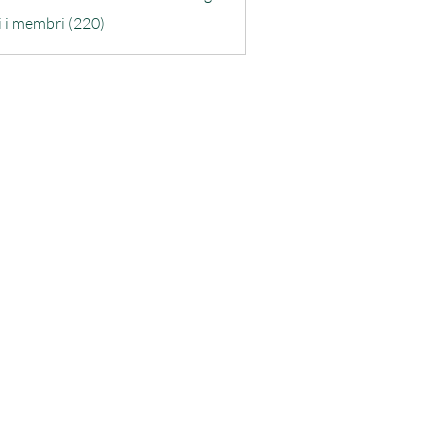
o De Santis
i i membri (220)