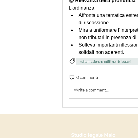
📚 
Rilevanza della pronuncia
L'ordinanza:
Affronta una tematica estre
di riscossione.
Mira a uniformare l’interpret
non tributari in presenza di
Solleva importanti riflession
solidali non aderenti.
rottamazione crediti non tributari
0 commenti
Write a comment...
Studio legale Maio