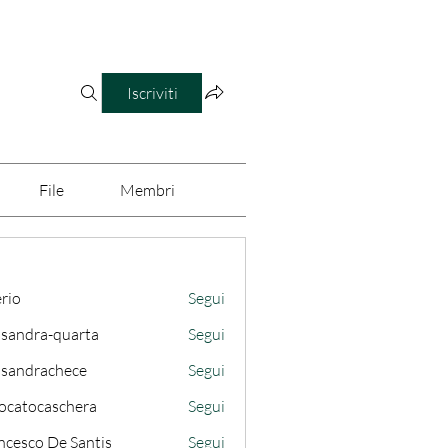
Iscriviti
File
Membri
erio
Segui
ssandra-quarta
Segui
ra-quarta
ssandrachece
Segui
rachece
ocatocaschera
Segui
caschera
ncesco De Santis
Segui