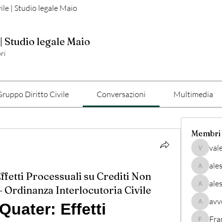
vile | Studio legale Maio
 | Studio legale Maio
ri
ruppo Diritto Civile
Conversazioni
Multimedia
Membri
val
valerio
ale
alessand
fetti Processuali su Crediti Non
ale
– Ordinanza Interlocutoria Civile
alessand
avv
uater: Effetti 
avvocato
Fra