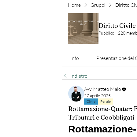
Home
Gruppi
Diritto Ci
Diritto Civile
Pubblico
·
220 memb
Info
Presentazione del G
Indietro
Avv. Matteo Maio
27 aprile 2025
Civile
Penale
Rottamazione-Quater: Ef
Tributari e Coobbligati 
Rottamazione-Q