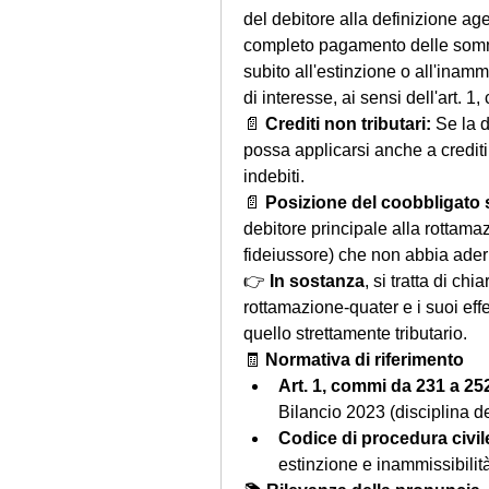
del debitore alla definizione age
completo pagamento delle somme
subito all'estinzione o all'inamm
di interesse, ai sensi dell'art. 
📄 
Crediti non tributari: 
Se la d
possa applicarsi anche a crediti
indebiti.
📄 
Posizione del coobbligato s
debitore principale alla rottamaz
fideiussore) che non abbia aderi
👉 
In sostanza
, si tratta di chi
rottamazione-quater e i suoi effet
quello strettamente tributario.
🧾 
Normativa di riferimento
Art. 1, commi da 231 a 252
Bilancio 2023 (disciplina d
Codice di procedura civil
estinzione e inammissibilità