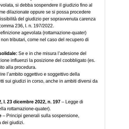
volata, si debba sospendere il giudizio fino al 
 dilazionate oppure se si possa procedere 
issibilità del giudizio per sopravvenuta carenza 
1, comma 236, l. n. 197/2022.
efinizione agevolata (rottamazione-quater) 
 non tributari, come nel caso del recupero di 
olidale: 
Se e in che misura l’adesione del 
ione influenzi la posizione del coobbligato (es. 
to alla procedura.
arire l’ambito oggettivo e soggettivo della 
ti sui giudizi in corso, anche in ambiti diversi da 
, l. 23 dicembre 2022, n. 197
 – Legge di 
ella rottamazione-quater).
e
 – Principi generali sulla sospensione, 
 dei giudizi.