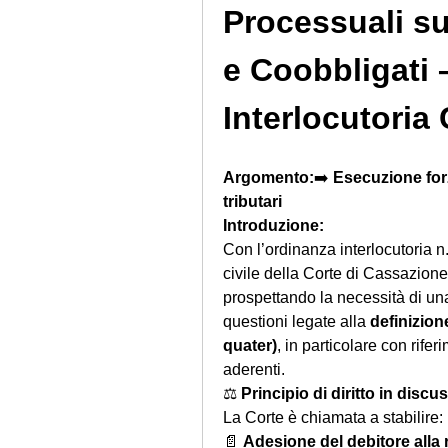
Processuali su 
e Coobbligati 
Interlocutoria 
Argomento:
➡️ 
Esecuzione forz
tributari
Introduzione:
Con l’ordinanza interlocutoria 
civile della Corte di Cassazione 
prospettando la necessità di una
questioni legate alla 
definizion
quater)
, in particolare con rifer
aderenti.
⚖️ 
Principio di diritto in discu
La Corte è chiamata a stabilire:
📄 
Adesione del debitore alla 