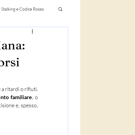
, Stalking e Codice Rosso
iana:
orsi
itardi o rifiuti. 
nto familiare
, o 
isione e, spesso, 