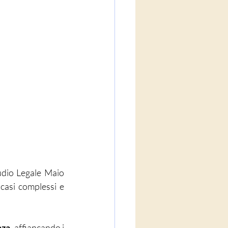
udio Legale Maio 
casi complessi e 
nza
, affiancando i 