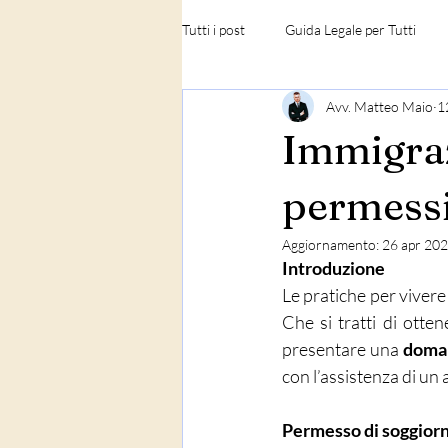
Tutti i post
Guida Legale per Tutti
Avv. Matteo Maio
1
Diritto Penale
Diritto Civile e F
Immigraz
permessi
Aggiornamento:
26 apr 20
Introduzione
Le pratiche per vivere 
Che si tratti di otte
presentare una 
doman
con l’assistenza di un
Permesso di soggiorn