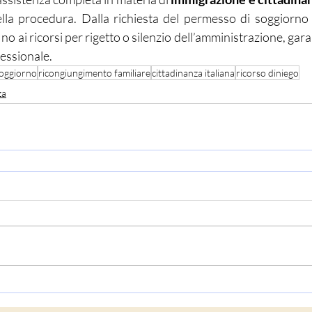
della procedura. Dalla richiesta del permesso di soggiorno
fino ai ricorsi per rigetto o silenzio dell’amministrazione, ga
fessionale.
soggiorno
ricongiungimento familiare
cittadinanza italiana
ricorso diniego
za