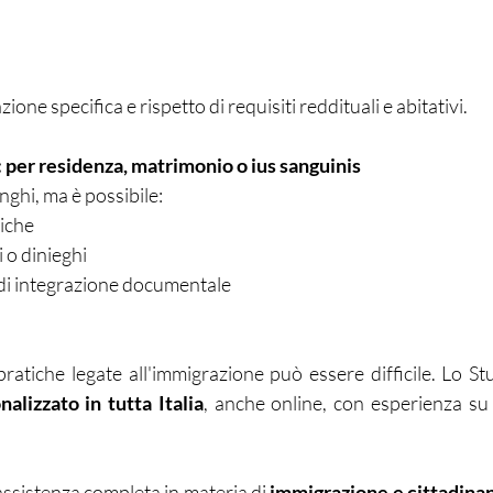
ne specifica e rispetto di requisiti reddituali e abitativi.
: per residenza, matrimonio o ius sanguinis
nghi, ma è possibile:
tiche
 o dinieghi
 di integrazione documentale
pratiche legate all'immigrazione può essere difficile. Lo St
alizzato in tutta Italia
, anche online, con esperienza su 
 assistenza completa in materia di 
immigrazione e cittadina