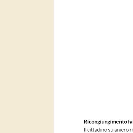
Ricongiungimento fa
Il cittadino straniero