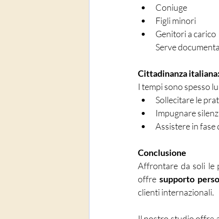
Coniuge
Figli minori
Genitori a carico 
Serve documentazio
Cittadinanza italiana
I tempi sono spesso lu
Sollecitare le pra
Impugnare silenzi
Assistere in fase
Conclusione
Affrontare da soli le 
offre 
supporto person
clienti internazionali.
Il nostro studio offre