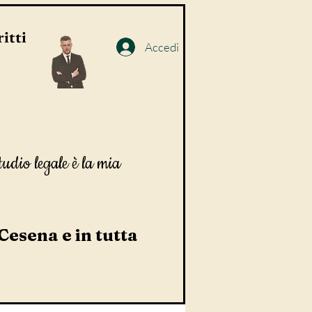
itti
Accedi
tudio legale è la mia
 Cesena e in tutta