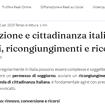
Truffe e Reati Online
Diffamazione e Reati sui Social
Violenza
2 apr 2025
Tempo di lettura: 1 min
amiglia
Lavoro e Previdenza
Immigrazione e Cittadinanza
ione e cittadinanza ital
, ricongiungimenti e ric
25
regolarmente in Italia possono essere complesse e soggette a r
nere un 
permesso di soggiorno
, avviare un 
ricongiungime
da di cittadinanza italiana
, è fondamentale agire con prec
 avvocato.
o: rinnovo, conversione e ricorsi