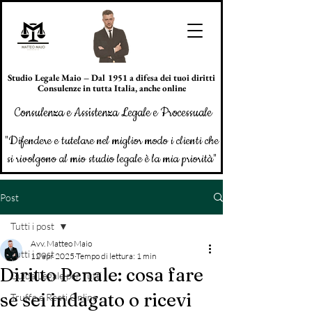
Studio Legale Maio – Dal 1951 a difesa dei tuoi diritti
Consulenze in tutta Italia, anche online
Consulenza e Assistenza Legale e Processuale
"Difendere e tutelare nel miglior modo i clienti che
si rivolgono al mio studio legale è la mia priorità"
Post
Tutti i post
Avv. Matteo Maio
Tutti i post
12 apr 2025
Tempo di lettura: 1 min
Diritto Penale: cosa fare
Guida Legale per Tutti
se sei indagato o ricevi
Truffe e Reati Online