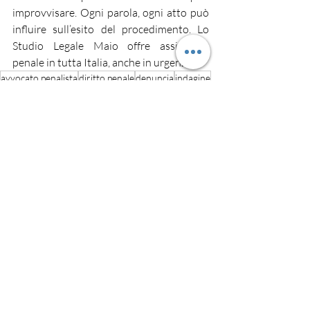
improvvisare. Ogni parola, ogni atto può 
influire sull’esito del procedimento. Lo 
Studio Legale Maio offre assistenza 
penale in tutta Italia, anche in urgenza.
avvocato penalista
diritto penale
denuncia
indagine
difesa legale
Diritto Penale
Commenti
Scrivi un commento...