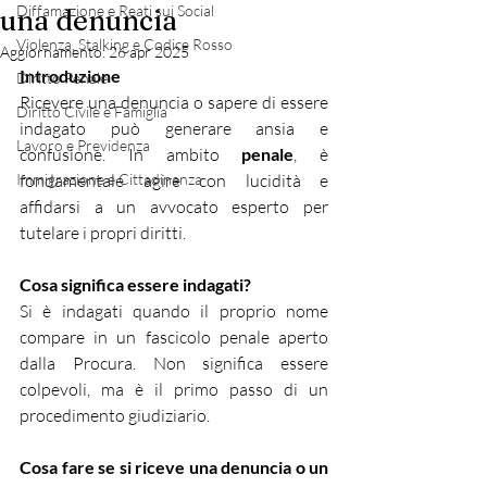
Diffamazione e Reati sui Social
una denuncia
Violenza, Stalking e Codice Rosso
Aggiornamento:
26 apr 2025
Introduzione
Diritto Penale
Ricevere una denuncia o sapere di essere 
Diritto Civile e Famiglia
indagato può generare ansia e 
Lavoro e Previdenza
confusione. In ambito 
penale
, è 
Immigrazione e Cittadinanza
fondamentale agire con lucidità e 
affidarsi a un avvocato esperto per 
tutelare i propri diritti.
Cosa significa essere indagati?
Si è indagati quando il proprio nome 
compare in un fascicolo penale aperto 
dalla Procura. Non significa essere 
colpevoli, ma è il primo passo di un 
procedimento giudiziario.
Cosa fare se si riceve una denuncia o un 