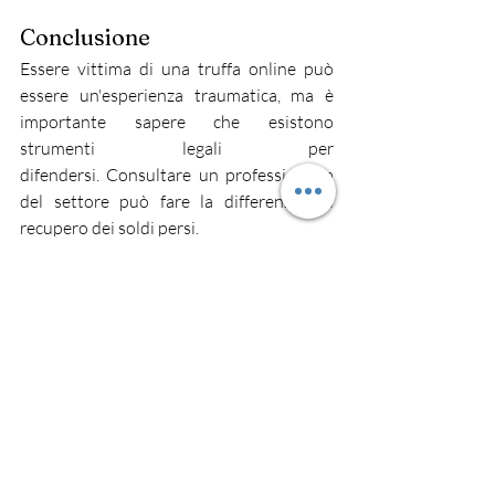
Conclusione
Essere vittima di una truffa online può 
essere un'esperienza traumatica, ma è 
importante sapere che esistono 
strumenti legali per 
difendersi. Consultare un professionista 
del settore può fare la differenza nel 
recupero dei soldi persi.
avvocato penalista
truffe online
denuncia truffa
reati informatici
consigli legali
tutela dei diritti
bonifico sospetto
frode digitale
cybersicurezza
Truffe e Reati Online
Commenti