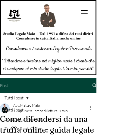
Studio Legale Maio – Dal 1951 a difesa dei tuoi diritti
Consulenze in tutta Italia, anche online
Consulenza e Assistenza Legale e Processuale
"Difendere e tutelare nel miglior modo i clienti che
si rivolgono al mio studio legale è la mia priorità"
Post
Tutti i post
Avv. Matteo Maio
Tutti i post
12 apr 2025
Tempo di lettura: 1 min
Come difendersi da una
Guida Legale per Tutti
truffa online: guida legale
Truffe e Reati Online