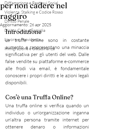
Diffamazione e Reati sui Social
per non cadere nel
Violenza, Stalking e Codice Rosso
raggiro
Diritto Penale
Aggiornamento:
26 apr 2025
Diritto Civile e Famiglia
Introduzione
Lavoro e Previdenza
Le truffe online sono in costante 
aumento e rappresentano una minaccia 
Immigrazione e Cittadinanza
significativa per gli utenti del web. Dalle 
false vendite su piattaforme e-commerce 
alle frodi via email, è fondamentale 
conoscere i propri diritti e le azioni legali 
disponibili.​
Cos'è una Truffa Online?
Una truffa online si verifica quando un 
individuo o un'organizzazione inganna 
un'altra persona tramite internet per 
ottenere denaro o informazioni 