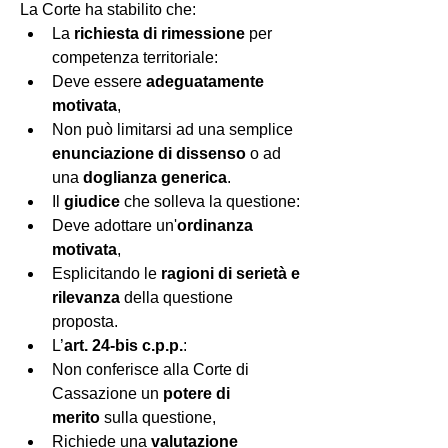
La Corte ha stabilito che:
La 
richiesta di rimessione
 per 
competenza territoriale:
Deve essere 
adeguatamente 
motivata
,
Non può limitarsi ad una semplice 
enunciazione di dissenso
 o ad 
una 
doglianza generica
.
Il 
giudice
 che solleva la questione:
Deve adottare un'
ordinanza 
motivata
,
Esplicitando le 
ragioni di serietà e 
rilevanza
 della questione 
proposta.
L’
art. 24-bis c.p.p.
:
Non conferisce alla Corte di 
Cassazione un 
potere di 
merito
 sulla questione,
Richiede una 
valutazione 