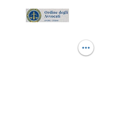
Studio legale Maio
Via Saba, 541
Cesena (FC)
Tel.
0547 403552
Cell.
348 1910067
info@studiolegalemaio.onlin
e
Part. iva 04721230409
©2026 Studio Legale Maio